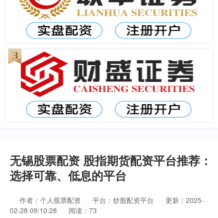
无锡股票配资 股指期货配资平台推荐：
选择可靠、低息的平台
作者：个人股票配资
平台：炒股配资平台
更新：2025-
02-28 09:10:28
阅读：73