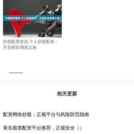
炒股配资首选 个人炒股配资：
开启财富增值之旅
相关更新
配资网络炒股：正规平台与风险防范指南
青岛股票配资平台推荐，正规安全（）