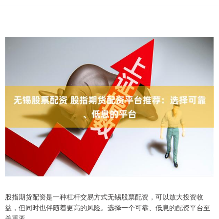
股指期货配资是一种杠杆交易方式无锡股票配资，可以放大投资收
益，但同时也伴随着更高的风险。选择一个可靠、低息的配资平台至
关重要。