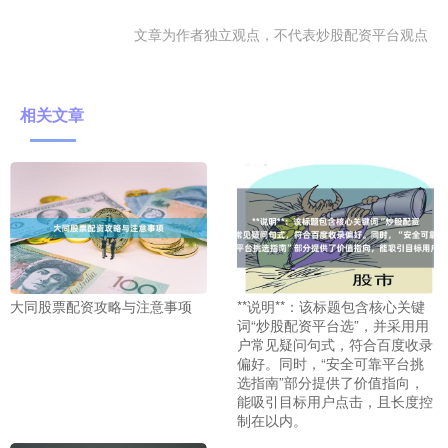
文章为作者独立观点，不代表炒股配资平台观点
相关文章
大同股票配资攻略与注意事项
**说明**：该标题包含核心关键
词“炒股配资平台选”，并采用用
户常见疑问句式，符合百度收录
偏好。同时，“安全可靠平台挑
选指南”部分提供了价值指向，
能吸引目标用户点击，且长度控
制在以内。