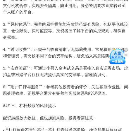
支付机构合作，实现资金隔离，防止挪用。务必警惕要求直接转账至
个人账户的平台。
3. **风控体系**：完善的風控措施能有效防范爆仓风险。包括平仓线设
置、仓位限制、实时监控等。投资者应了解平台的风控规则，确保自
身权益。
4. **透明收费**：正规平台收费清晰，无隐藏费用。常见费用包括利息
和管理费，需比较不同平台的费率结构，避免陷入高息陷阱。
5. **实盘验证**：可通过小额入金测试交易是否接入真实证券市场。虚
拟盘或对赌平台往往无法提供真实的交割单，需谨慎识别。
6. **用户口碑与服务**：参考其他投资者的评价，关注客服专业性、问
题处理效率。正规平台通常有完善的客服体系和投诉渠道。
### 三、杠杆炒股的风险提示
配资虽能放大收益，但也加剧风险。投资者需注意：
- **杠杆倍数不宜过高**：高杠杆意味着高风险，建议新手从低杠杆