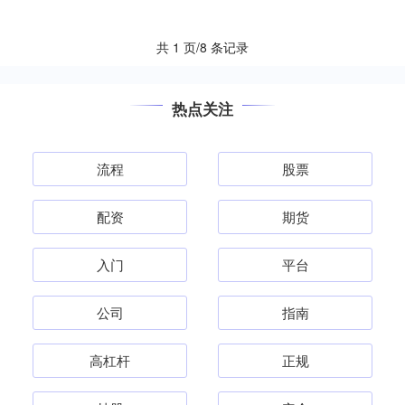
信誉良好的券商，避免遇到黑平台。 **
安全可靠*....
共 1 页/8 条记录
热点关注
流程
股票
配资
期货
入门
平台
公司
指南
高杠杆
正规