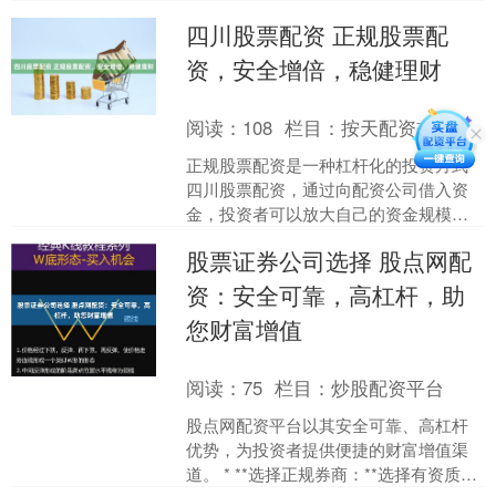
如何辨别正规平台并有效防范风险？本
四川股票配资 正规股票配
文将为您详细解析。 ## ....
资，安全增倍，稳健理财
阅读：
108
栏目：
按天配资交易
正规股票配资是一种杠杆化的投资方式
四川股票配资，通过向配资公司借入资
金，投资者可以放大自己的资金规模，
从而获得更高的收益。与民间配资不
股票证券公司选择 股点网配
同，正规股票配资受到监管机....
资：安全可靠，高杠杆，助
您财富增值
阅读：
75
栏目：
炒股配资平台
股点网配资平台以其安全可靠、高杠杆
优势，为投资者提供便捷的财富增值渠
道。 * **选择正规券商：**选择有资质、