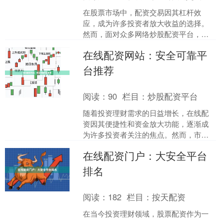
在股票市场中，配资交易因其杠杆效
应，成为许多投资者放大收益的选择。
然而，面对众多网络炒股配资平台，如
何挑选安全正规的渠道，避免资金风
在线配资网站：安全可靠平
险，是每位投资者必须掌握的技....
台推荐
阅读：
90
栏目：
炒股配资平台
随着投资理财需求的日益增长，在线配
资因其便捷性和资金放大功能，逐渐成
为许多投资者关注的焦点。然而，市场
上配资平台鱼龙混杂，如何选择安全可
在线配资门户：大安全平台
靠的网站，成为投资者首要....
排名
阅读：
182
栏目：
按天配资
在当今投资理财领域，股票配资作为一