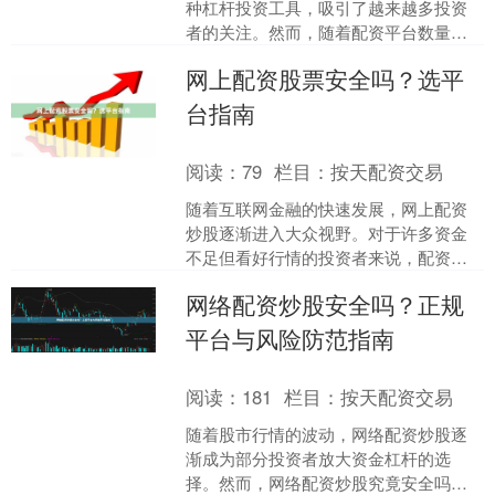
种杠杆投资工具，吸引了越来越多投资
者的关注。然而，随着配资平台数量的
激增，如何选择一个安全可靠的在线配
网上配资股票安全吗？选平
资门户，成为投资者面临的....
台指南
阅读：
79
栏目：
按天配资交易
随着互联网金融的快速发展，网上配资
炒股逐渐进入大众视野。对于许多资金
不足但看好行情的投资者来说，配资确
实提供了一种“以小博大”的可能。但随之
网络配资炒股安全吗？正规
而来的问题是：**网....
平台与风险防范指南
阅读：
181
栏目：
按天配资交易
随着股市行情的波动，网络配资炒股逐
渐成为部分投资者放大资金杠杆的选
择。然而，网络配资炒股究竟安全吗？